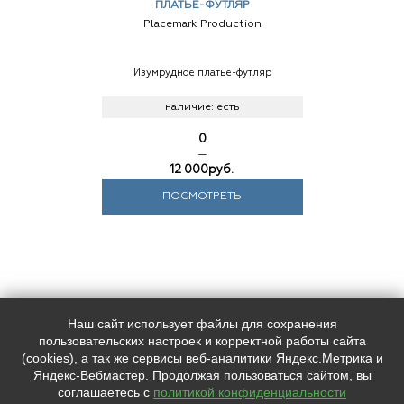
ПЛАТЬЕ-ФУТЛЯР
Placemark Production
Изумрудное платье-футляр
наличие:
есть
0
—
12 000
руб.
ПОСМОТРЕТЬ
Наш сайт использует файлы для сохранения
Наш адрес:
Контакты:
пользовательских настроек и корректной работы сайта
Индекс, Санкт-Петербург,
+7 (
812
) 0000000
(cookies), а так же сервисы веб-аналитики Яндекс.Метрика и
Лиговский пр. 228
+7 (
812
) 0000000
Яндекс-Вебмастер. Продолжая пользоваться сайтом, вы
support@placemark.ru
соглашаетесь с
политикой конфиденциальности
Мы в социальных сетях:
65438.pmview.ru © 2026