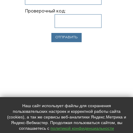
Проверочный код:
Наш сайт использует файлы для сохранения
Наш адрес:
Контакты:
пользовательских настроек и корректной работы сайта
Индекс, Санкт-Петербург,
+7 (
812
) 0000000
(cookies), а так же сервисы веб-аналитики Яндекс.Метрика и
Лиговский пр. 228
+7 (
812
) 0000000
Яндекс-Вебмастер. Продолжая пользоваться сайтом, вы
support@placemark.ru
соглашаетесь с
политикой конфиденциальности
Мы в социальных сетях:
65438.pmview.ru © 2026