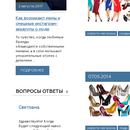
2 августа 2017
Как возникают мемы и
смешные инстаграм-
аккаунты о моде
новости магазина
скидк
То чувство, когда любимые
бренды
обзаводятся собственными
мемами, а в сети мелькают
уморительные stories с
деталями ...
ПОДРОБНЕЕ
07.05.2014
ВОПРОСЫ ОТВЕТЫ
Светлана
Здравствуйте! Когда
будет следующий завоз
новости магазина
мода