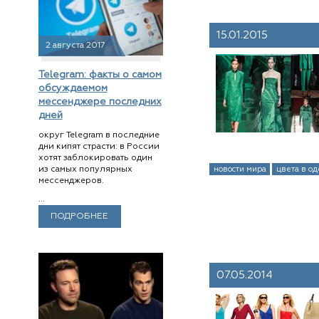
15.01.2015
2 августа 2017
Telegram: факты о самом
обсуждаемом
мессенджере последних
дней
округ Telegram в последние
дни кипят страсти: в России
хотят заблокировать один
новости мира
цвета в о
из самых популярных
мессенджеров.
...
ПОДРОБНЕЕ
07.05.2014