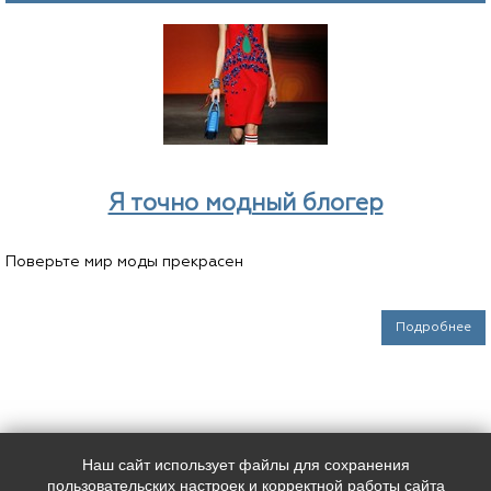
Я точно модный блогер
Поверьте мир моды прекрасен
Подробнее
Наш сайт использует файлы для сохранения
Наш адрес:
Контакты:
пользовательских настроек и корректной работы сайта