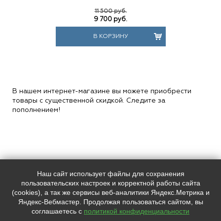
11 500 руб.
9 700
руб.
В КОРЗИНУ
В нашем интернет-магазине вы можете приобрести
товары с существенной скидкой. Следите за
пополнением!
Наш сайт использует файлы для сохранения
Наш адрес:
Контакты:
пользовательских настроек и корректной работы сайта
Индекс, Санкт-Петербург,
+7 (
812
) 0000000
(cookies), а так же сервисы веб-аналитики Яндекс.Метрика и
Лиговский пр. 228
+7 (
812
) 0000000
Яндекс-Вебмастер. Продолжая пользоваться сайтом, вы
support@placemark.ru
соглашаетесь с
политикой конфиденциальности
Мы в социальных сетях:
65438.pmview.ru © 2026