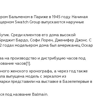
ром Бальменом в Париже в 1945 году. Начиная
онцерном Swatch Group выпускаются наручные
бутик. Среди клиентов его дома высокой
Бриджит Бардо, Софи Лорен, Дженифер Джонс. С
02 годах модельером дома был американец Оскар
ва на производство и дистрибуцию часов под
ование часов[1].
рного женского хронографа, а через год также
ыла выпущена модель с зеркалом из
марки представили на выставке в Базелепервые в
ся под название Balmain.