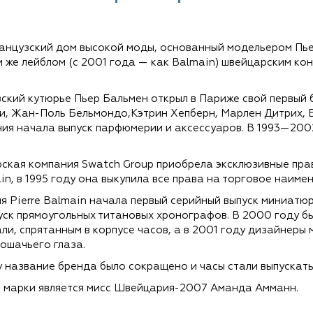
ранцузский дом высокой моды, основанный модельером Пье
им же лейблом (с 2001 года — как Balmain) швейцарским к
зский кутюрье Пьер Бальмен открыл в Париже свой первый 
и, Жан-Поль Бельмондо,Кэтрин Хепберн, Марлен Дитрих, 
ния начала выпуск парфюмерии и аксессуаров. В 1993—20
рская компания Swatch Group приобрела эксклюзивные пра
in, в 1995 году она выкупила все права на торговое наимен
ия Pierre Balmain начала первый серийный выпуск миниатю
уск прямоугольных титановых хронографов. В 2000 году б
и, спрятанным в корпусе часов, а в 2001 году дизайнеры 
ошачьего глаза.
у название бренда было сокращено и часы стали выпускать
 марки является мисс Швейцария-2007 Аманда Амманн.