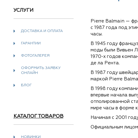
УСЛУГИ
Pierre Balmain — ф
с 1987 года под эт
ДОСТАВКА И ОПЛАТА
часы.
В 1945 году францу
ГАРАНТИИ
моды были Вивьен Л
ФОТОГАЛЕРЕЯ
1970-х годов компа
де ла Рента.
ОФОРМИТЬ ЗАЯВКУ
В 1987 году швейца
ОНЛАЙН
маркой Pierre Balma
БЛОГ
В 1998 году компан
впервые начала вып
отполированной стал
мире часы в форме к
КАТАЛОГ ТОВАРОВ
Начиная с 2001 год
Официальным лицом
НОВИНКИ