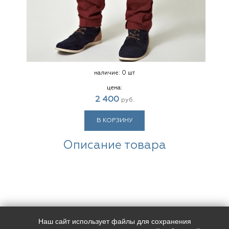
наличие:
0 шт
цена:
2 400
руб.
В КОРЗИНУ
Описание товара
Наш сайт использует файлы для сохранения
Наш адрес:
Контакты: