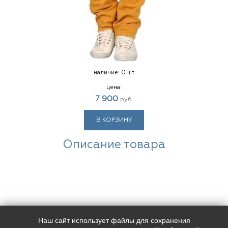
наличие:
0 шт
цена:
7 900
руб.
В КОРЗИНУ
Описание товара
Наш сайт использует файлы для сохранения
Наш адрес:
Контакты: