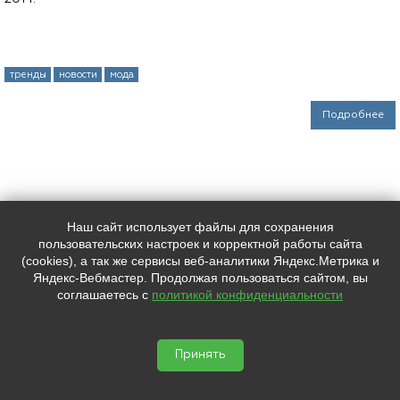
тренды
новости
мода
Подробнее
Наш сайт использует файлы для сохранения
Наш адрес:
Контакты:
пользовательских настроек и корректной работы сайта
Индекс, Санкт-Петербург,
+7 (
812
) 0000000
(cookies), а так же сервисы веб-аналитики Яндекс.Метрика и
Лиговский пр. 228
+7 (
812
) 0000000
Яндекс-Вебмастер. Продолжая пользоваться сайтом, вы
support@placemark.ru
соглашаетесь с
политикой конфиденциальности
Мы в социальных сетях:
65438.pmview.ru © 2026




Принять